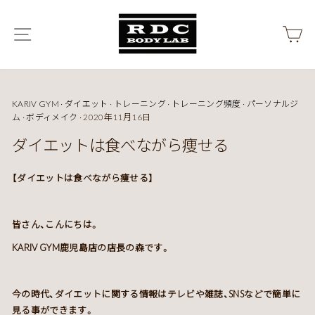
ス
キ
メニュー
カ
ッ
プ
KARIV GYM
·
ダイエット
·
トレーニング
·
トレーニング頻度
·
パーソナルジ
ム
·
ボディメイク
·
2020年11月16日
ダイエットは食べながら痩せる
【ダイエットは食べながら痩せる】
皆さん、こんにちは。
KARIV GYM鹿児島店の店長の森です。
今の時代、ダイエットに関する情報はテレビや雑誌、SNSなどで簡単に
見る事ができます。