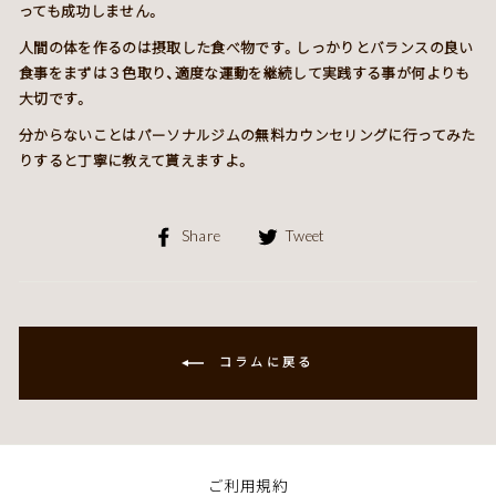
っても成功しません。
人間の体を作るのは摂取した食べ物です。しっかりとバランスの良い
食事をまずは３色取り、適度な運動を継続して実践する事が何よりも
大切です。
分からないことはパーソナルジムの無料カウンセリングに行ってみた
りすると丁寧に教えて貰えますよ。
Facebook
Twitter
Share
Tweet
で
で
シ
シ
ェ
ェ
ア
ア
す
す
コラムに戻る
る
る
ご利用規約