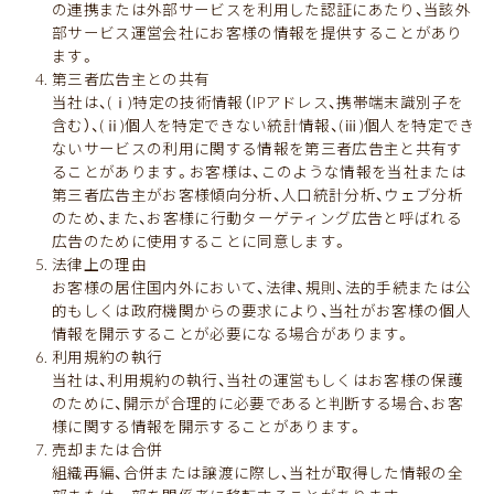
の連携または外部サービスを利用した認証にあたり、当該外
部サービス運営会社にお客様の情報を提供することがあり
ます。
第三者広告主との共有
当社は、(ⅰ)特定の技術情報（IPアドレス、携帯端末識別子を
含む）、(ⅱ)個人を特定できない統計情報、(ⅲ)個人を特定でき
ないサービスの利用に関する情報を第三者広告主と共有す
ることがあります。お客様は、このような情報を当社または
第三者広告主がお客様傾向分析、人口統計分析、ウェブ分析
のため、また、お客様に行動ターゲティング広告と呼ばれる
広告のために使用することに同意します。
法律上の理由
お客様の居住国内外において、法律、規則、法的手続または公
的もしくは政府機関からの要求により、当社がお客様の個人
情報を開示することが必要になる場合があります。
利用規約の執行
当社は、利用規約の執行、当社の運営もしくはお客様の保護
のために、開示が合理的に必要であると判断する場合、お客
様に関する情報を開示することがあります。
売却または合併
組織再編、合併または譲渡に際し、当社が取得した情報の全