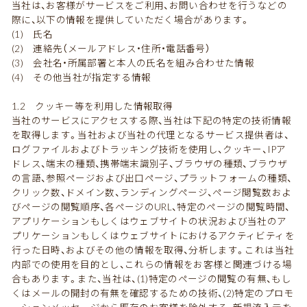
当社は、お客様がサービスをご利用、お問い合わせを行うなどの
際に、以下の情報を提供していただく場合があります。
(1) 氏名
(2) 連絡先（メールアドレス・住所・電話番号）
(3) 会社名・所属部署と本人の氏名を組み合わせた情報
(4) その他当社が指定する情報
1.2 クッキー等を利用した情報取得
当社のサービスにアクセスする際、当社は下記の特定の技術情報
を取得します。当社および当社の代理となるサービス提供者は、
ログファイルおよびトラッキング技術を使用し、クッキー、IPア
ドレス、端末の種類、携帯端末識別子、ブラウザの種類、ブラウザ
の言語、参照ページおよび出口ページ、プラットフォームの種類、
クリック数、ドメイン数、ランディングページ、ページ閲覧数およ
びページの閲覧順序、各ページのURL、特定のページの閲覧時間、
アプリケーションもしくはウェブサイトの状況および当社のア
プリケーションもしくはウェブサイトにおけるアクティビティを
行った日時、およびその他の情報を取得、分析します。これは当社
内部での使用を目的とし、これらの情報をお客様と関連づける場
合もあります。また、当社は、(1)特定のページの閲覧の有無、もし
くはメールの開封の有無を確認するための技術、(2)特定のプロモ