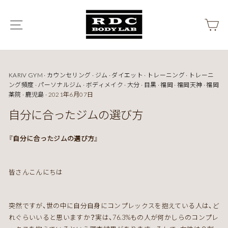
ス
キ
メニュー
カ
ッ
プ
KARIV GYM
·
カウンセリング
·
ジム
·
ダイエット
·
トレーニング
·
トレーニ
ング頻度
·
パーソナルジム
·
ボディメイク
·
大分
·
目黒
·
福岡
·
福岡天神
·
福岡
薬院
·
鹿児島
·
2021年6月07日
自分に合ったジムの選び方
『自分に合ったジムの選び方』
皆さんこんにちは
突然ですが、世の中に自分自身にコンプレックスを抱えている人は、ど
れぐらいいると思いますか？実は、76.3%もの人が何かしらのコンプレ