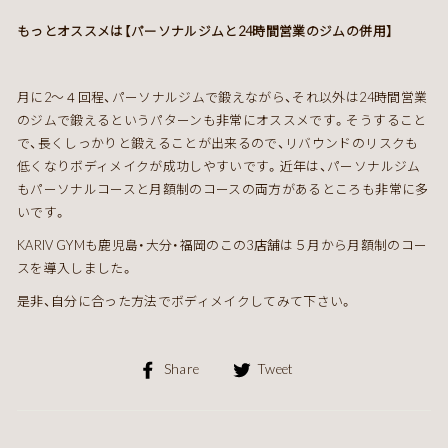
もっとオススメは【パーソナルジムと24時間営業のジムの併用】
月に2～４回程、パーソナルジムで鍛えながら、それ以外は24時間営業
のジムで鍛えるというパターンも非常にオススメです。そうすること
で、長くしっかりと鍛えることが出来るので、リバウンドのリスクも
低くなりボディメイクが成功しやすいです。近年は、パーソナルジム
もパーソナルコースと月額制のコースの両方があるところも非常に多
いです。
KARIV GYMも鹿児島・大分・福岡のこの3店舗は５月から月額制のコー
スを導入しました。
是非、自分に合った方法でボディメイクしてみて下さい。
Facebook
Twitter
Share
Tweet
で
で
シ
シ
ェ
ェ