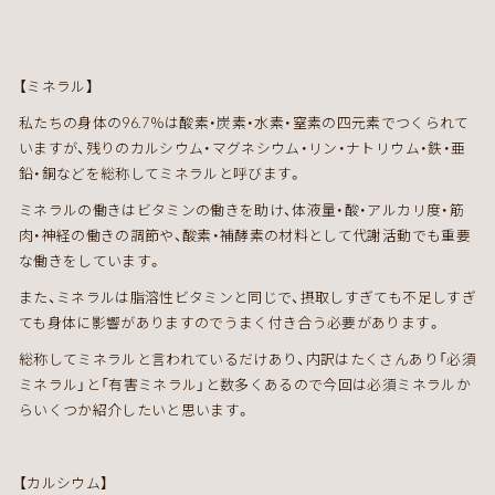
【ミネラル】
私たちの身体の
96.7
％は酸素・炭素・水素・窒素の四元素でつくられて
いますが、残りのカルシウム・マグネシウム・リン・ナトリウム・鉄・亜
鉛・銅などを総称してミネラルと呼びます。
ミネラルの働きはビタミンの働きを助け、体液量・酸・アルカリ度・筋
肉・神経の働きの調節や、酸素・補酵素の材料として代謝活動でも重要
な働きをしています。
また、ミネラルは脂溶性ビタミンと同じで、摂取しすぎても不足しすぎ
ても身体に影響がありますのでうまく付き合う必要があります。
総称してミネラルと言われているだけあり、内訳はたくさんあり「必須
ミネラル」と「有害ミネラル」と数多くあるので今回は必須ミネラルか
らいくつか紹介したいと思います。
【カルシウム】