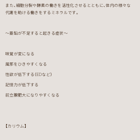
また、細胞分裂や酵素の働きを活性化させるとともに、体内の様々な
代謝を助ける働きをするミネラルです。
～亜鉛が不足すると起きる症状～
味覚が変になる
風邪をひきやすくなる
性欲が低下する（
ED
など）
記憶力が低下する
前立腺肥大になりやすくなる
【カリウム】