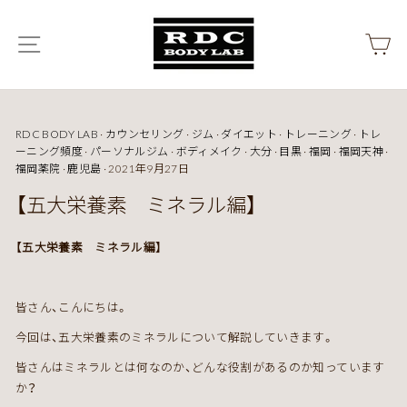
ス
キ
メニュー
カ
ッ
プ
RDC BODY LAB
·
カウンセリング
·
ジム
·
ダイエット
·
トレーニング
·
トレ
ーニング頻度
·
パーソナルジム
·
ボディメイク
·
大分
·
目黒
·
福岡
·
福岡天神
·
福岡薬院
·
鹿児島
·
2021年9月27日
【五大栄養素 ミネラル編】
【五大栄養素 ミネラル編】
皆さん、こんにちは。
今回は、五大栄養素のミネラルについて解説していきます。
皆さんはミネラルとは何なのか、どんな役割があるのか知っています
か？