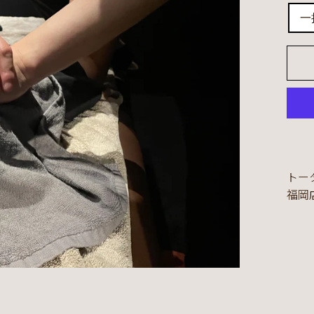
一
トー
福岡店