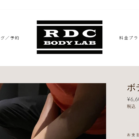
ング／予約
料金プラ
ボ
定
¥6,6
価
税込
お支