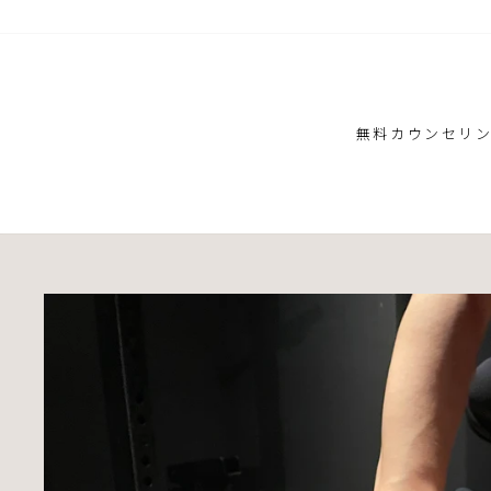
ス
キ
ッ
プ
無料カウンセリ