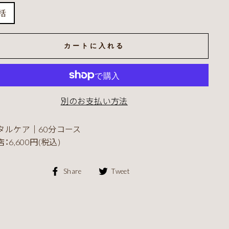
括
カートに入れる
別のお支払い方法
タルケア｜60分コース
：6,600円(税込)
Facebook
Twitter
Share
Tweet
で
で
シ
シ
ェ
ェ
ア
ア