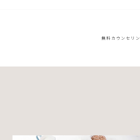
ス
キ
ッ
プ
無料カウンセリ