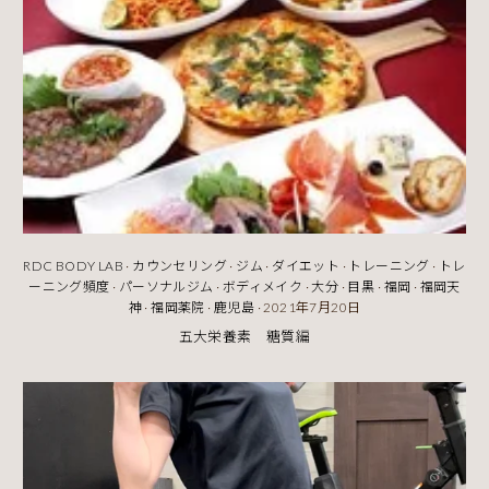
RDC BODY LAB
·
カウンセリング
·
ジム
·
ダイエット
·
トレーニング
·
トレ
ーニング頻度
·
パーソナルジム
·
ボディメイク
·
大分
·
目黒
·
福岡
·
福岡天
神
·
福岡薬院
·
鹿児島
·
2021年7月20日
五大栄養素 糖質編