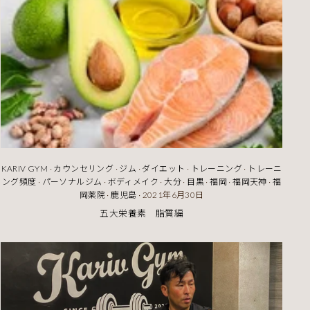
KARIV GYM
·
カウンセリング
·
ジム
·
ダイエット
·
トレーニング
·
トレーニ
ング頻度
·
パーソナルジム
·
ボディメイク
·
大分
·
目黒
·
福岡
·
福岡天神
·
福
岡薬院
·
鹿児島
·
2021年6月30日
五大栄養素 脂質編