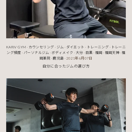
KARIV GYM
·
カウンセリング
·
ジム
·
ダイエット
·
トレーニング
·
トレーニ
ング頻度
·
パーソナルジム
·
ボディメイク
·
大分
·
目黒
·
福岡
·
福岡天神
·
福
岡薬院
·
鹿児島
·
2021年6月07日
自分に合ったジムの選び方