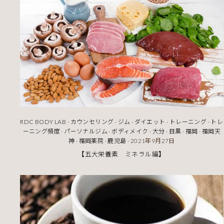
RDC BODY LAB
·
カウンセリング
·
ジム
·
ダイエット
·
トレーニング
·
トレ
ーニング頻度
·
パーソナルジム
·
ボディメイク
·
大分
·
目黒
·
福岡
·
福岡天
神
·
福岡薬院
·
鹿児島
·
2021年9月27日
【五大栄養素 ミネラル編】