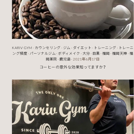
KARIV GYM
·
カウンセリング
·
ジム
·
ダイエット
·
トレーニング
·
トレーニ
ング頻度
·
パーソナルジム
·
ボディメイク
·
大分
·
目黒
·
福岡
·
福岡天神
·
福
岡薬院
·
鹿児島
·
2021年6月17日
コーヒーの意外な効果知ってますか？